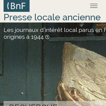
Aller
Panneau de gestion des cookies
au
contenu
principal
Presse locale ancienne
Les journaux d’intérêt local parus en 
origines à 1944