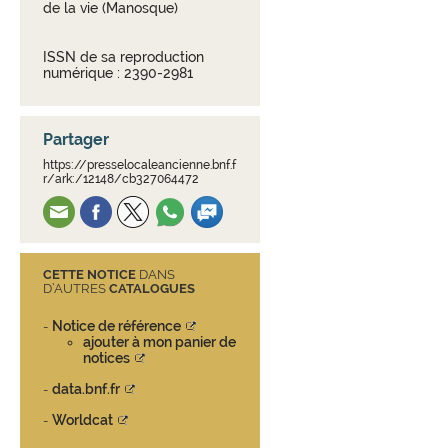
de la vie (Manosque)
ISSN de sa reproduction
numérique : 2390-2981
Partager
https://presselocaleancienne.bnf.f
r/ark:/12148/cb327064472
CETTE NOTICE
DANS
D’AUTRES
CATALOGUES
Notice de référence
-
ajouter à mon panier de
notices
data.bnf.fr
-
Worldcat
-