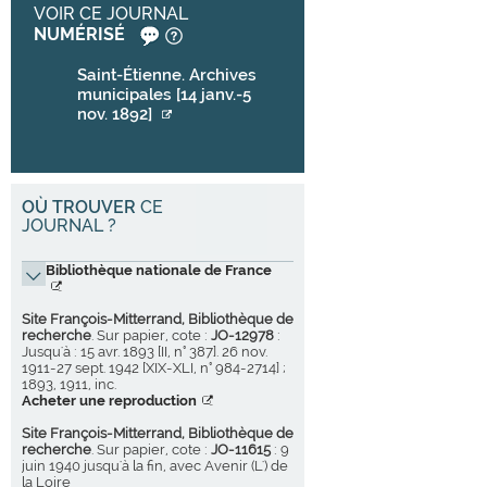
VOIR CE JOURNAL
NUMÉRISÉ
Saint-Étienne. Archives
municipales [14 janv.-5
nov. 1892]
OÙ TROUVER
CE
JOURNAL ?
Bibliothèque nationale de France
Site François-Mitterrand, Bibliothèque de
recherche
. Sur papier, cote :
JO-12978
:
Jusqu'à : 15 avr. 1893 [II, n° 387]. 26 nov.
1911-27 sept. 1942 [XIX-XLI, n° 984-2714] ;
1893, 1911, inc.
Acheter une reproduction
Site François-Mitterrand, Bibliothèque de
recherche
. Sur papier, cote :
JO-11615
: 9
juin 1940 jusqu'à la fin, avec Avenir (L') de
la Loire