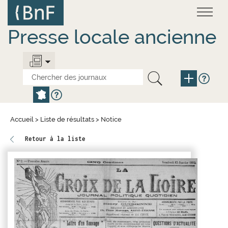
Aller
Panneau de gestion des cookies
au
contenu
principal
Presse locale ancienne
Accueil
>
Liste de résultats
>
Notice
Retour à la liste