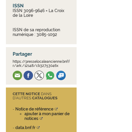
ISSN
ISSN 3096-9646 = La Croix
de la Loire
ISSN de sa reproduction
numérique : 3085-1092
Partager
https://presselocaleancienne.bnf.f
r/ark:/12148/cb32753046x
CETTE NOTICE
DANS
D’AUTRES
CATALOGUES
Notice de référence
-
ajouter à mon panier de
notices
data.bnf.fr
-