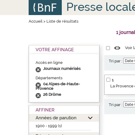
Aller
Panneau de gestion des cookies
Presse local
au
contenu
principal
Accueil
>
Liste de résultats
1 journa
Voir 
VOTRE AFFINAGE
Tri par :
Accès en ligne
Journaux numérisés
Départements
1
04 Alpes-de-Haute-
La Provence o
Provence
26 Drôme
Tri par :
AFFINER
Années de parution
1900 - 1999 (1)