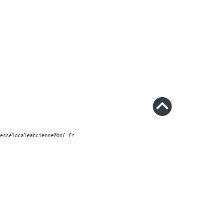
esselocaleancienne@bnf.fr