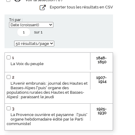
Exporter tous les résultats en CSV
Tri par :
sur 1
1
1848-
1850
La Voix du peuple
2
1907-
1914
L'Avenir embrunais : journal des Hautes et
Basses-Alpes ["puis" organe des
populations rurales des Hautes et Basses-
Alpes] : paraissant le jeudi
3
1925-
1930
La Provence ouvrière et paysanne : ["puis"
organe hebdomadaire édité par le Parti
communiste]