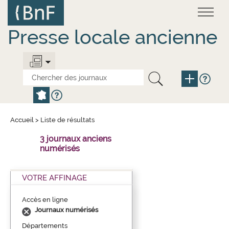
Aller
Panneau de gestion des cookies
au
contenu
principal
Presse locale ancienne
Accueil
>
Liste de résultats
3 journaux anciens
numérisés
VOTRE AFFINAGE
Accès en ligne
Journaux numérisés
Départements