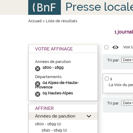
Aller
Panneau de gestion des cookies
Presse local
au
contenu
principal
Accueil
>
Liste de résultats
1 journa
Voir 
VOTRE AFFINAGE
Tri par :
Années de parution
1800 - 1899
Départements
1
04 Alpes-de-Haute-
La Voix du p
Provence
05 Hautes-Alpes
Tri par :
AFFINER
Années de parution
1800 - 1899 (1)
1840 - 1849 (1)