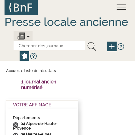
Aller
Panneau de gestion des cookies
au
contenu
principal
Presse locale ancienne
Accueil
>
Liste de résultats
1 journal ancien
numérisé
VOTRE AFFINAGE
Départements
04 Alpes-de-Haute-
Provence
05 Hautes-Alpes