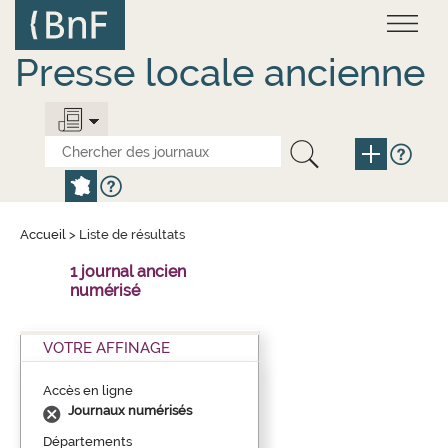
Aller
Panneau de gestion des cookies
au
contenu
principal
Presse locale ancienne
Accueil
>
Liste de résultats
1 journal ancien
numérisé
VOTRE AFFINAGE
Accès en ligne
Journaux numérisés
Départements