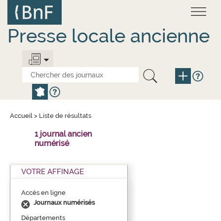
Aller
Panneau de gestion des cookies
au
contenu
principal
Presse locale ancienne
Accueil
>
Liste de résultats
1 journal ancien
numérisé
VOTRE AFFINAGE
Accès en ligne
Journaux numérisés
Départements