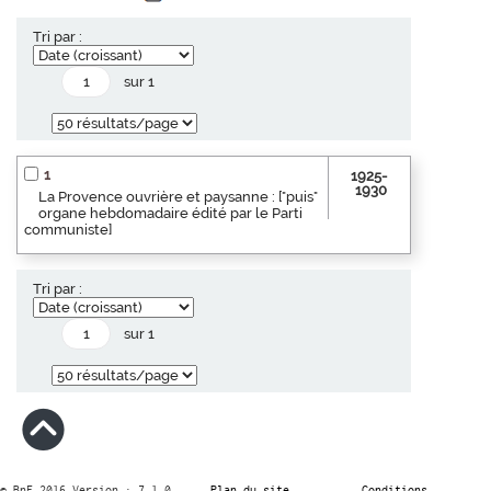
Tri par :
sur 1
1
1925-
1930
La Provence ouvrière et paysanne : ["puis"
organe hebdomadaire édité par le Parti
communiste]
Tri par :
sur 1
© BnF 2016 Version : 7.1.0
Plan du site
Conditions