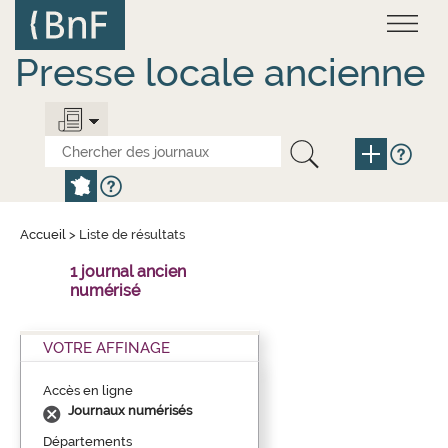
Aller
Panneau de gestion des cookies
au
contenu
principal
Presse locale ancienne
Accueil
>
Liste de résultats
1 journal ancien
numérisé
VOTRE AFFINAGE
Accès en ligne
Journaux numérisés
Départements