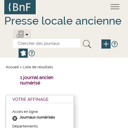
Aller
Panneau de gestion des cookies
au
contenu
principal
Presse locale ancienne
Accueil
>
Liste de résultats
1 journal ancien
numérisé
VOTRE AFFINAGE
Accès en ligne
Journaux numérisés
Départements