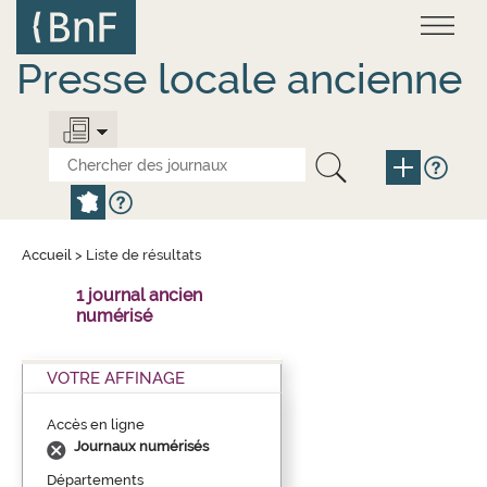
Aller
Panneau de gestion des cookies
au
contenu
principal
Presse locale ancienne
Accueil
>
Liste de résultats
1 journal ancien
numérisé
VOTRE AFFINAGE
Accès en ligne
Journaux numérisés
Départements