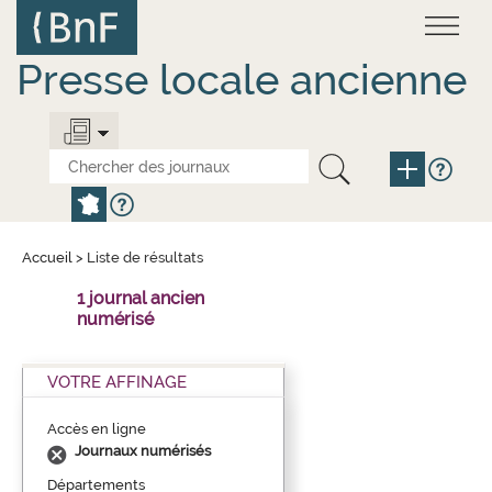
Aller
Panneau de gestion des cookies
au
contenu
principal
Presse locale ancienne
Accueil
>
Liste de résultats
1 journal ancien
numérisé
VOTRE AFFINAGE
Accès en ligne
Journaux numérisés
Départements