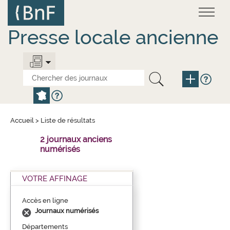
Aller
Panneau de gestion des cookies
au
contenu
principal
Presse locale ancienne
Accueil
>
Liste de résultats
2 journaux anciens
numérisés
VOTRE AFFINAGE
Accès en ligne
Journaux numérisés
Départements