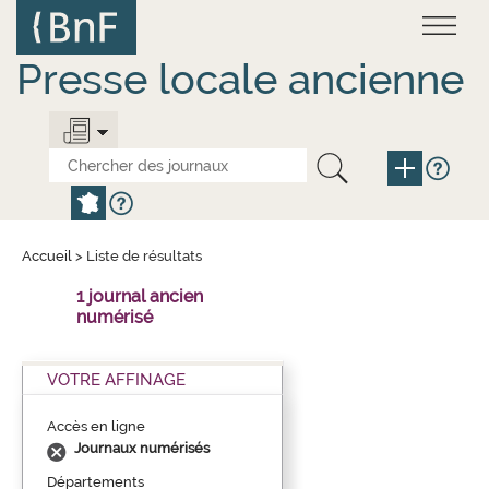
Aller
Panneau de gestion des cookies
au
contenu
principal
Presse locale ancienne
Accueil
>
Liste de résultats
1 journal ancien
numérisé
VOTRE AFFINAGE
Accès en ligne
Journaux numérisés
Départements