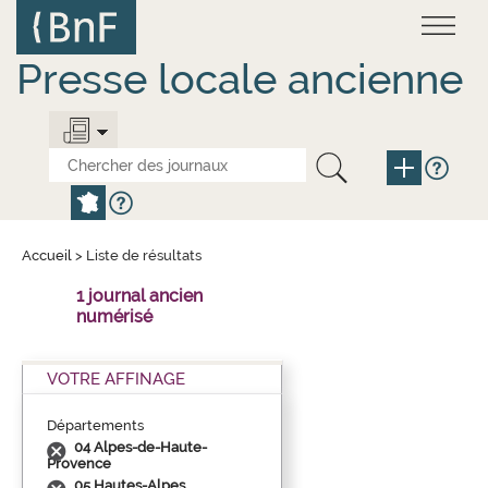
Aller
Panneau de gestion des cookies
au
contenu
principal
Presse locale ancienne
Accueil
>
Liste de résultats
1 journal ancien
numérisé
VOTRE AFFINAGE
Départements
04 Alpes-de-Haute-
Provence
05 Hautes-Alpes