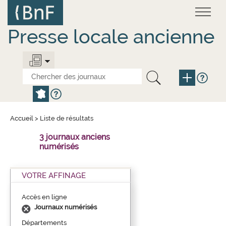
Aller
Panneau de gestion des cookies
au
contenu
principal
Presse locale ancienne
Accueil
>
Liste de résultats
3 journaux anciens
numérisés
VOTRE AFFINAGE
Accès en ligne
Journaux numérisés
Départements