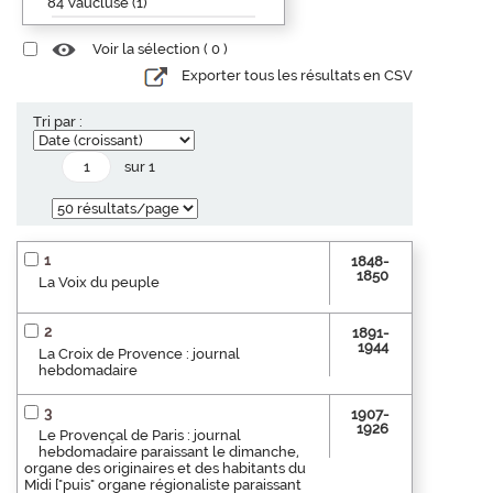
84 Vaucluse (1)
Voir la sélection (
0
)
Exporter tous les résultats en CSV
Tri par :
sur 1
1
1848-
1850
La Voix du peuple
2
1891-
1944
La Croix de Provence : journal
hebdomadaire
3
1907-
1926
Le Provençal de Paris : journal
hebdomadaire paraissant le dimanche,
organe des originaires et des habitants du
Midi ["puis" organe régionaliste paraissant