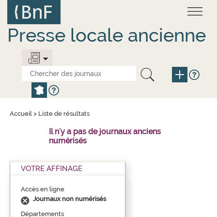
Aller
Panneau de gestion des cookies
au
contenu
principal
Presse locale ancienne
Accueil
>
Liste de résultats
Il n'y a pas de journaux anciens
numérisés
VOTRE AFFINAGE
Accès en ligne
Journaux non numérisés
Départements