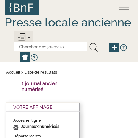
Aller
Panneau de gestion des cookies
au
contenu
principal
Presse locale ancienne
Accueil
>
Liste de résultats
1 journal ancien
numérisé
VOTRE AFFINAGE
Accès en ligne
Journaux numérisés
Départements