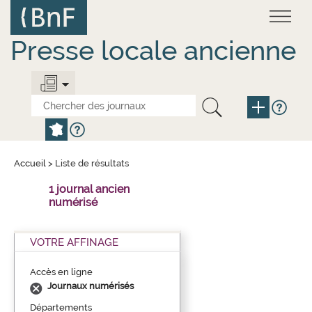
Aller
Panneau de gestion des cookies
au
contenu
principal
Presse locale ancienne
Accueil
>
Liste de résultats
1 journal ancien
numérisé
VOTRE AFFINAGE
Accès en ligne
Journaux numérisés
Départements