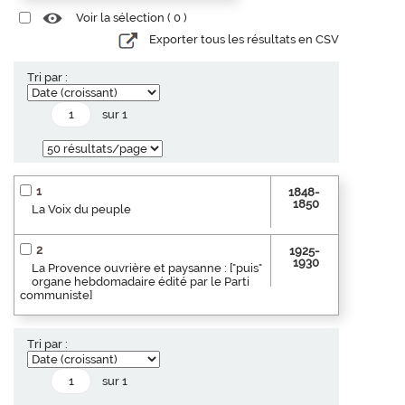
Voir la sélection (
0
)
Exporter tous les résultats en CSV
Tri par :
sur 1
1
1848-
1850
La Voix du peuple
2
1925-
1930
La Provence ouvrière et paysanne : ["puis"
organe hebdomadaire édité par le Parti
communiste]
Tri par :
sur 1