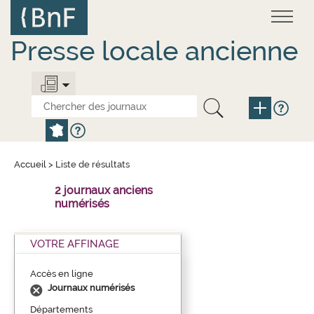
Aller
Panneau de gestion des cookies
au
contenu
principal
Presse locale ancienne
Accueil
>
Liste de résultats
2 journaux anciens
numérisés
VOTRE AFFINAGE
Accès en ligne
Journaux numérisés
Départements