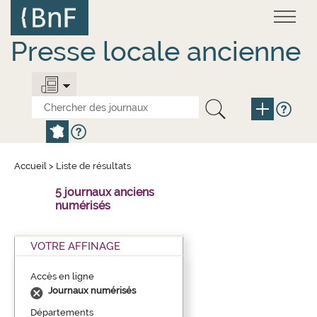
Aller
Panneau de gestion des cookies
au
contenu
principal
Presse locale ancienne
Accueil
>
Liste de résultats
5 journaux anciens
numérisés
VOTRE AFFINAGE
Accès en ligne
Journaux numérisés
Départements