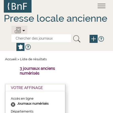
Aller
Panneau de gestion des cookies
au
contenu
principal
Presse locale ancienne
Accueil
>
Liste de résultats
3 journaux anciens
numérisés
VOTRE AFFINAGE
Accès en ligne
Journaux numérisés
Départements