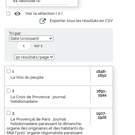
84 Vaucluse (1)
Voir la sélection (
0
)
Exporter tous les résultats en CSV
Tri par :
sur 1
1
1848-
1850
La Voix du peuple
2
1891-
1944
La Croix de Provence : journal
hebdomadaire
3
1907-
1926
Le Provençal de Paris : journal
hebdomadaire paraissant le dimanche,
organe des originaires et des habitants du
Midi ["puis" organe régionaliste paraissant