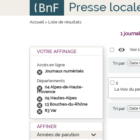
Aller
Panneau de gestion des cookies
Presse local
au
contenu
principal
Accueil
>
Liste de résultats
1 journa
Voir 
VOTRE AFFINAGE
Tri par :
Accès en ligne
Journaux numérisés
Départements
1
04 Alpes-de-Haute-
La Voix du p
Provence
05 Hautes-Alpes
13 Bouches-du-Rhône
Tri par :
83 Var
AFFINER
Années de parution