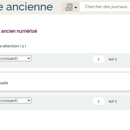
e ancienne
l ancien numérisé
la sélection (
0
)
sur 1
euple
sur 1