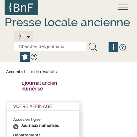
Aller
Panneau de gestion des cookies
au
contenu
principal
Presse locale ancienne
Accueil
>
Liste de résultats
1 journal ancien
numérisé
VOTRE AFFINAGE
Accès en ligne
Journaux numérisés
Départements