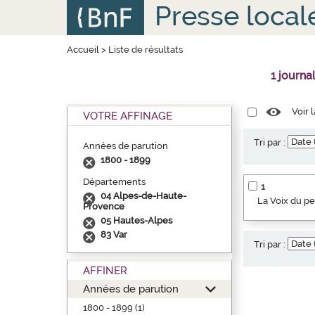
Aller
Panneau de gestion des cookies
Presse local
au
contenu
principal
Accueil
>
Liste de résultats
1 journa
Voir 
VOTRE AFFINAGE
Tri par :
Années de parution
1800 - 1899
Départements
1
04 Alpes-de-Haute-
La Voix du p
Provence
05 Hautes-Alpes
83 Var
Tri par :
AFFINER
Années de parution
1800 - 1899 (1)