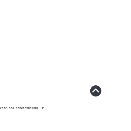
esselocaleancienne@bnf.fr