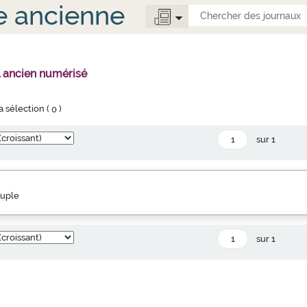
e ancienne
l ancien numérisé
la sélection (
0
)
sur 1
euple
sur 1