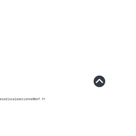
esselocaleancienne@bnf.fr