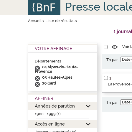
Aller
Panneau de gestion des cookies
Presse local
au
contenu
principal
Accueil
>
Liste de résultats
1 journa
Voir 
VOTRE AFFINAGE
Tri par :
Départements
04 Alpes-de-Haute-
Provence
05 Hautes-Alpes
1
30 Gard
La Provence o
AFFINER
Tri par :
Années de parution
1900 - 1999 (1)
Accès en ligne
Journaux numérisés (1)