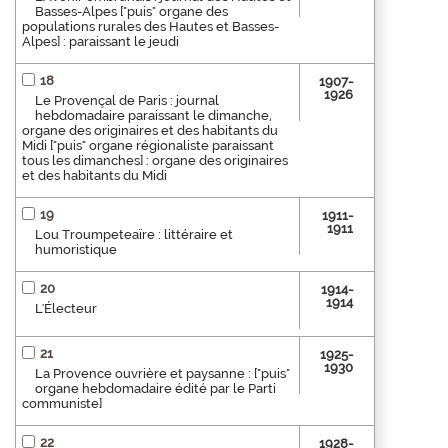
Basses-Alpes ["puis" organe des
populations rurales des Hautes et Basses-
Alpes] : paraissant le jeudi
18
1907-
1926
Le Provençal de Paris : journal
hebdomadaire paraissant le dimanche,
organe des originaires et des habitants du
Midi ["puis" organe régionaliste paraissant
tous les dimanches] : organe des originaires
et des habitants du Midi
19
1911-
1911
Lou Troumpeteaïre : littéraire et
humoristique
20
1914-
1914
L'Électeur
21
1925-
1930
La Provence ouvrière et paysanne : ["puis"
organe hebdomadaire édité par le Parti
communiste]
22
1928-