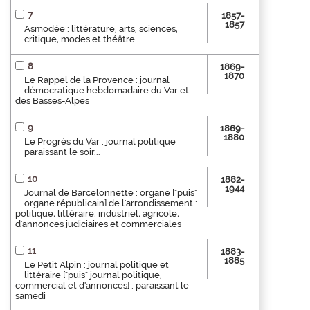
7
1857-
1857
Asmodée : littérature, arts, sciences,
critique, modes et théâtre
8
1869-
1870
Le Rappel de la Provence : journal
démocratique hebdomadaire du Var et
des Basses-Alpes
9
1869-
1880
Le Progrès du Var : journal politique
paraissant le soir...
10
1882-
1944
Journal de Barcelonnette : organe ["puis"
organe républicain] de l'arrondissement :
politique, littéraire, industriel, agricole,
d'annonces judiciaires et commerciales
11
1883-
1885
Le Petit Alpin : journal politique et
littéraire ["puis" journal politique,
commercial et d'annonces] : paraissant le
samedi