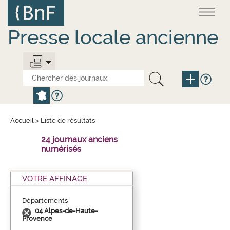
Aller
Panneau de gestion des cookies
au
contenu
principal
Presse locale ancienne
Accueil
>
Liste de résultats
24 journaux anciens
numérisés
VOTRE AFFINAGE
Départements
04 Alpes-de-Haute-
Provence