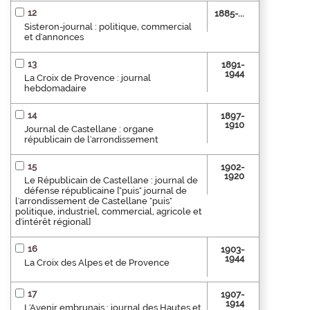
12
1885-...
Sisteron-journal : politique, commercial
et d'annonces
13
1891-
1944
La Croix de Provence : journal
hebdomadaire
14
1897-
1910
Journal de Castellane : organe
républicain de l'arrondissement
15
1902-
1920
Le Républicain de Castellane : journal de
défense républicaine ["puis" journal de
l'arrondissement de Castellane "puis"
politique, industriel, commercial, agricole et
d'intérêt régional]
16
1903-
1944
La Croix des Alpes et de Provence
17
1907-
1914
L'Avenir embrunais : journal des Hautes et