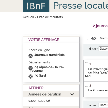
Aller
Panneau de gestion des cookies
Presse local
au
contenu
principal
Accueil
>
Liste de résultats
2 journ
Voir 
VOTRE AFFINAGE
Tri par :
Accès en ligne
Journaux numérisés
Départements
1
04 Alpes-de-Haute-
Le Provençal 
Provence
du Midi ["pui
30 Gard
Midi
2
AFFINER
La Provence o
Années de parution
1900 - 1999 (2)
Tri par :