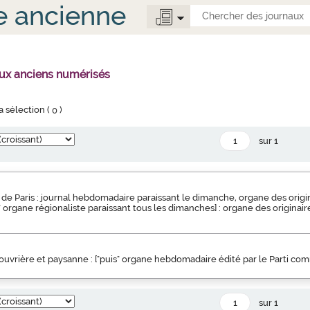
e ancienne
aux anciens numérisés
la sélection (
0
)
sur 1
de Paris : journal hebdomadaire paraissant le dimanche, organe des origin
s" organe régionaliste paraissant tous les dimanches] : organe des originair
uvrière et paysanne : ["puis" organe hebdomadaire édité par le Parti co
sur 1