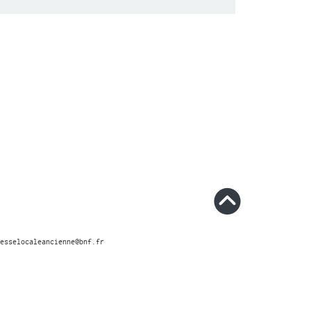
esselocaleancienne@bnf.fr