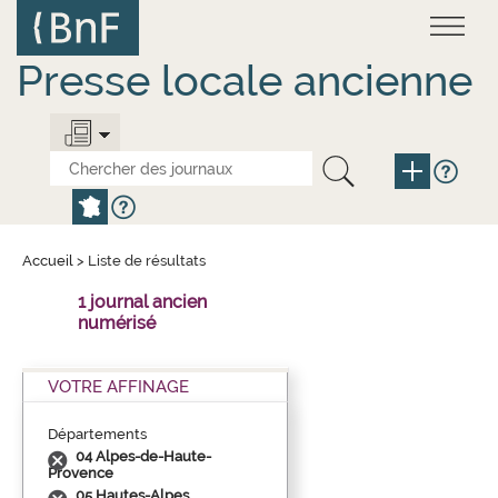
Aller
Panneau de gestion des cookies
au
contenu
principal
Presse locale ancienne
Accueil
>
Liste de résultats
1 journal ancien
numérisé
VOTRE AFFINAGE
Départements
04 Alpes-de-Haute-
Provence
05 Hautes-Alpes