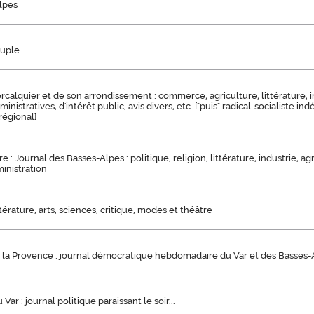
lpes
euple
rcalquier et de son arrondissement : commerce, agriculture, littérature, 
dministratives, d'intérêt public, avis divers, etc. ["puis" radical-socialiste i
égional]
re : Journal des Basses-Alpes : politique, religion, littérature, industrie, ag
inistration
térature, arts, sciences, critique, modes et théâtre
 la Provence : journal démocratique hebdomadaire du Var et des Basses-
Var : journal politique paraissant le soir...