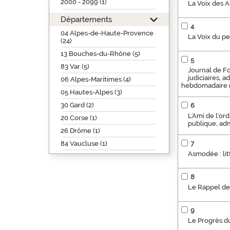
2000 - 2099 (1)
La Voix des A
Départements
4
04 Alpes-de-Haute-Provence
La Voix du p
(24)
13 Bouches-du-Rhône (5)
5
83 Var (5)
Journal de Fo
judiciaires, a
06 Alpes-Maritimes (4)
hebdomadaire r
05 Hautes-Alpes (3)
30 Gard (2)
6
L'Ami de l'ord
20 Corse (1)
publique, adm
26 Drôme (1)
84 Vaucluse (1)
7
Asmodée : lit
8
Le Rappel de
9
Le Progrès du 