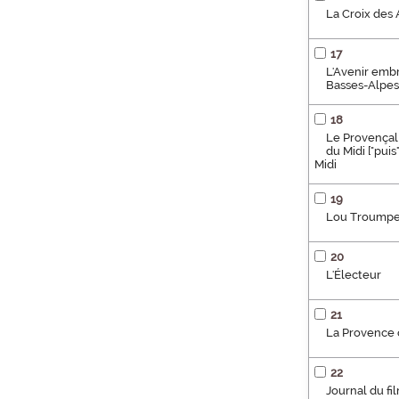
La Croix des
17
L'Avenir embr
Basses-Alpes] 
18
Le Provençal 
du Midi ["pui
Midi
19
Lou Troumpete
20
L'Électeur
21
La Provence o
22
Journal du f