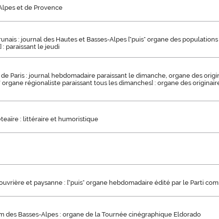
 Alpes et de Provence
unais : journal des Hautes et Basses-Alpes ["puis" organe des populations
: paraissant le jeudi
de Paris : journal hebdomadaire paraissant le dimanche, organe des origin
s" organe régionaliste paraissant tous les dimanches] : organe des originair
aïre : littéraire et humoristique
uvrière et paysanne : ["puis" organe hebdomadaire édité par le Parti co
ilm des Basses-Alpes : organe de la Tournée cinégraphique Eldorado