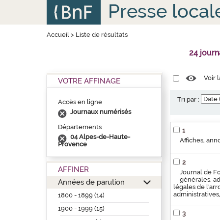
Aller
Panneau de gestion des cookies
Presse local
au
contenu
principal
Accueil
>
Liste de résultats
24 jour
Voir 
VOTRE AFFINAGE
Tri par :
Accès en ligne
Journaux numérisés
Départements
1
04 Alpes-de-Haute-
Affiches, an
Provence
2
AFFINER
Journal de Fo
générales, adm
Années de parution
légales de l'ar
administratives, 
1800 - 1899 (14)
1900 - 1999 (15)
3