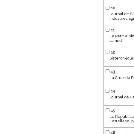
10
Journal de Ba
industriel, a
11
Le Petit Alpin
samedi
12
Sisteron-jour
13
La Croix de 
14
Journal de Ca
15
Le Républicai
Castellane "pu
16