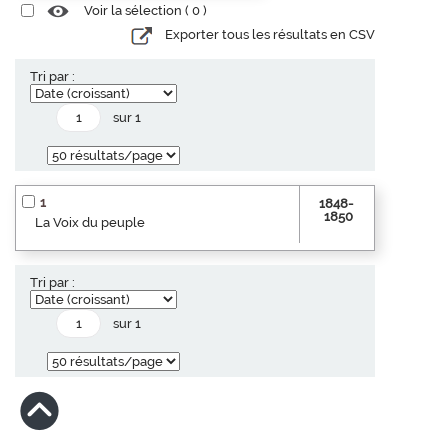
Voir la sélection (
0
)
Exporter tous les résultats en CSV
Tri par :
sur 1
1
1848-
1850
La Voix du peuple
Tri par :
sur 1