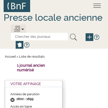
Aller
Panneau de gestion des cookies
au
contenu
principal
Presse locale ancienne
Accueil
>
Liste de résultats
1 journal ancien
numérisé
VOTRE AFFINAGE
Années de parution
1800 - 1899
Accès en ligne