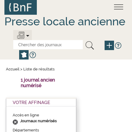
Aller
Panneau de gestion des cookies
au
contenu
principal
Presse locale ancienne
Accueil
>
Liste de résultats
1 journal ancien
numérisé
VOTRE AFFINAGE
Accès en ligne
Journaux numérisés
Départements