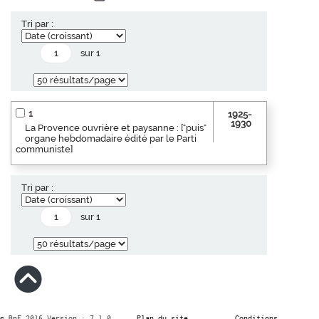
Tri par :
sur 1
1
1925-
1930
La Provence ouvrière et paysanne : ["puis"
organe hebdomadaire édité par le Parti
communiste]
Tri par :
sur 1
© BnF 2016 Version : 7.1.0
Plan du site
Conditions