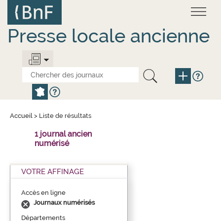
Aller
Panneau de gestion des cookies
au
contenu
principal
Presse locale ancienne
Accueil
>
Liste de résultats
1 journal ancien
numérisé
VOTRE AFFINAGE
Accès en ligne
Journaux numérisés
Départements