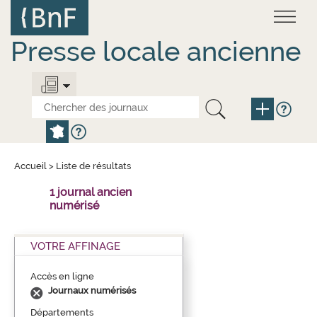
Aller
Panneau de gestion des cookies
au
contenu
principal
Presse locale ancienne
Accueil
>
Liste de résultats
1 journal ancien
numérisé
VOTRE AFFINAGE
Accès en ligne
Journaux numérisés
Départements