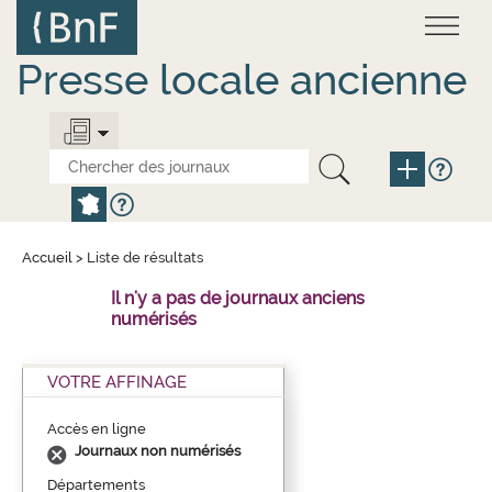
Aller
Panneau de gestion des cookies
au
contenu
principal
Presse locale ancienne
Accueil
>
Liste de résultats
Il n'y a pas de journaux anciens
numérisés
VOTRE AFFINAGE
Accès en ligne
Journaux non numérisés
Départements