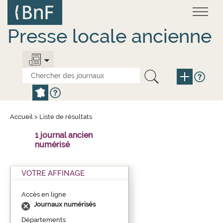
Aller
Panneau de gestion des cookies
au
contenu
principal
Presse locale ancienne
Accueil
>
Liste de résultats
1 journal ancien
numérisé
VOTRE AFFINAGE
Accès en ligne
Journaux numérisés
Départements