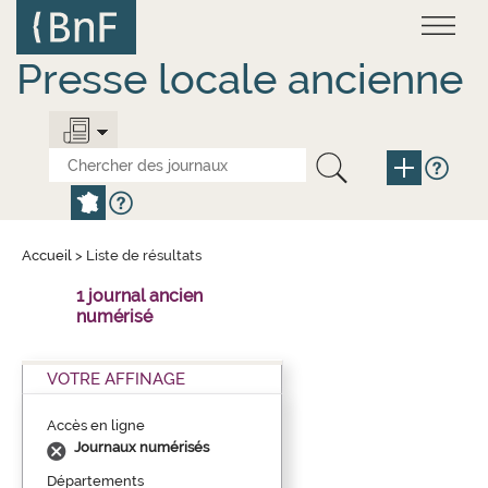
Aller
Panneau de gestion des cookies
au
contenu
principal
Presse locale ancienne
Accueil
>
Liste de résultats
1 journal ancien
numérisé
VOTRE AFFINAGE
Accès en ligne
Journaux numérisés
Départements