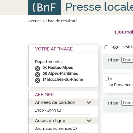
Aller
Panneau de gestion des cookies
Presse local
au
contenu
principal
Accueil
>
Liste de résultats
1 journa
Voir 
VOTRE AFFINAGE
Tri par :
Départements
05 Hautes-Alpes
06 Alpes-Maritimes
1
13 Bouches-du-Rhône
La Provence o
AFFINER
Années de parution
Tri par :
1900 - 1999 (1)
Accès en ligne
Journaux numérisés (1)