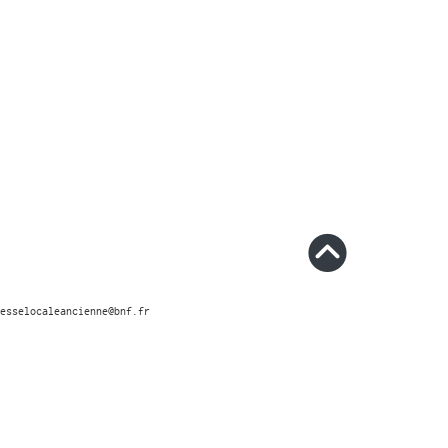
esselocaleancienne@bnf.fr