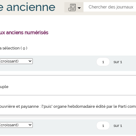
e ancienne
aux anciens numérisés
la sélection (
0
)
sur 1
euple
uvrière et paysanne : ["puis" organe hebdomadaire édité par le Parti co
sur 1