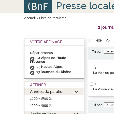
Aller
Panneau de gestion des cookies
Presse local
au
contenu
principal
Accueil
>
Liste de résultats
2 journ
Voir 
VOTRE AFFINAGE
Tri par :
Départements
04 Alpes-de-Haute-
Provence
05 Hautes-Alpes
1
13 Bouches-du-Rhône
La Voix du p
2
AFFINER
La Provence o
Années de parution
1800 - 1899 (1)
Tri par :
1900 - 1999 (1)
Accès en ligne