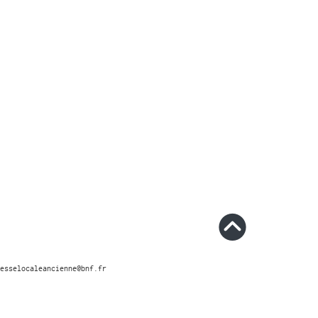
esselocaleancienne@bnf.fr