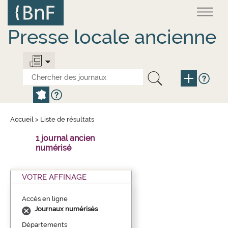
Aller
Panneau de gestion des cookies
au
contenu
principal
Presse locale ancienne
Accueil
>
Liste de résultats
1 journal ancien
numérisé
VOTRE AFFINAGE
Accès en ligne
Journaux numérisés
Départements