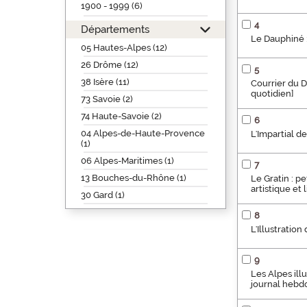
1900 - 1999 (6)
4
Départements
Le Dauphiné : 
05 Hautes-Alpes (12)
26 Drôme (12)
5
38 Isère (11)
Courrier du D
quotidien]
73 Savoie (2)
74 Haute-Savoie (2)
6
04 Alpes-de-Haute-Provence
L'Impartial de
(1)
06 Alpes-Maritimes (1)
7
13 Bouches-du-Rhône (1)
Le Gratin : p
artistique et l
30 Gard (1)
8
L'Illustratio
9
Les Alpes illu
journal hebd