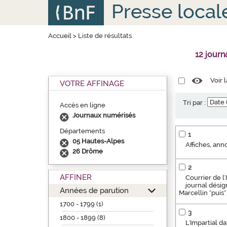
Aller
Panneau de gestion des cookies
Presse local
au
contenu
principal
Accueil
>
Liste de résultats
12 jour
Voir 
VOTRE AFFINAGE
Tri par :
Accès en ligne
Journaux numérisés
Départements
1
05 Hautes-Alpes
Affiches, ann
26 Drôme
2
AFFINER
Courrier de l'
journal désig
Années de parution
Marcellin "puis
1700 - 1799 (1)
3
1800 - 1899 (8)
L'Impartial da