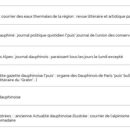
courrier des eaux thermales de la région : revue littéraire et artistique par
auphiné : journal politique quotidien ["puis" journal de l'union des conserv
s Alpes : journal dauphinois : paraissant tous les jours le lundi excepté
etite gazette dauphinoise ["puis" : organe des Dauphinois de Paris "puis" bul
ittéraire du "Gratin"...]
n dauphinoise
strées : : ancienne Actualité dauphinoise illustrée : courrier de l'alpinisme 
omadaire