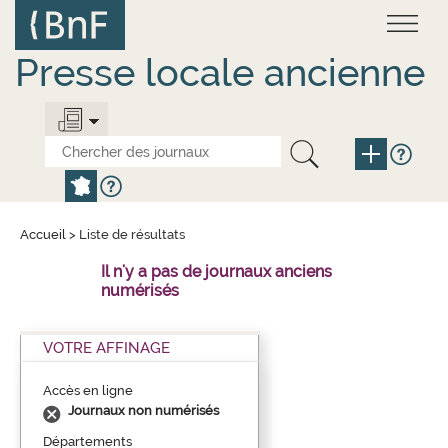
Aller
Panneau de gestion des cookies
au
contenu
principal
Presse locale ancienne
Accueil
>
Liste de résultats
Il n'y a pas de journaux anciens
numérisés
VOTRE AFFINAGE
Accès en ligne
Journaux non numérisés
Départements