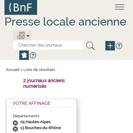
Aller
Panneau de gestion des cookies
au
contenu
principal
Presse locale ancienne
Accueil
>
Liste de résultats
2 journaux anciens
numérisés
VOTRE AFFINAGE
Départements
05 Hautes-Alpes
13 Bouches-du-Rhône