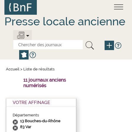
Aller
Panneau de gestion des cookies
au
contenu
principal
Presse locale ancienne
Accueil
>
Liste de résultats
11 journaux anciens
numérisés
VOTRE AFFINAGE
Départements
13 Bouches-du-Rhône
83 Var