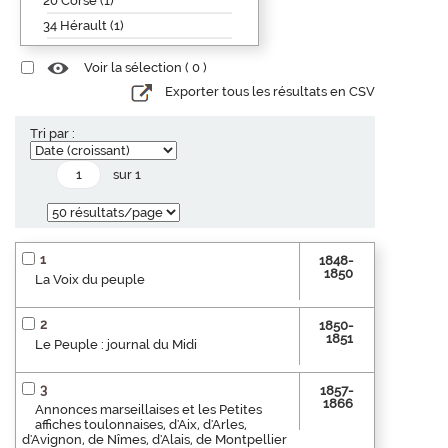
20 Corse (1)
34 Hérault (1)
Voir la sélection (
0
)
Exporter tous les résultats en CSV
Tri par :
sur 1
1
1848-
1850
La Voix du peuple
2
1850-
1851
Le Peuple : journal du Midi
3
1857-
1866
Annonces marseillaises et les Petites
affiches toulonnaises, d'Aix, d'Arles,
d'Avignon, de Nîmes, d'Alais, de Montpellier