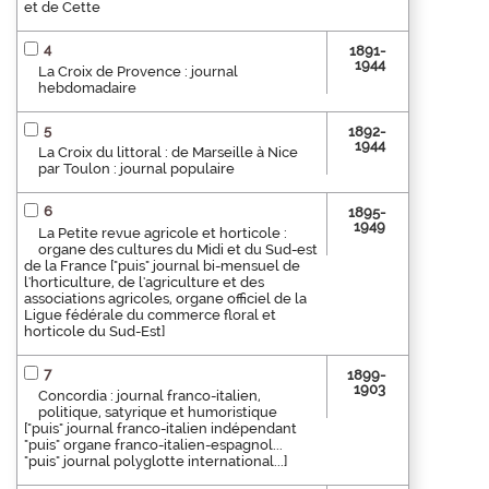
et de Cette
4
1891-
1944
La Croix de Provence : journal
hebdomadaire
5
1892-
1944
La Croix du littoral : de Marseille à Nice
par Toulon : journal populaire
6
1895-
1949
La Petite revue agricole et horticole :
organe des cultures du Midi et du Sud-est
de la France ["puis" journal bi-mensuel de
l'horticulture, de l'agriculture et des
associations agricoles, organe officiel de la
Ligue fédérale du commerce floral et
horticole du Sud-Est]
7
1899-
1903
Concordia : journal franco-italien,
politique, satyrique et humoristique
["puis" journal franco-italien indépendant
"puis" organe franco-italien-espagnol...
"puis" journal polyglotte international...]