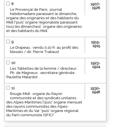
8
1907-
1926
Le Provençal de Paris : journal
hebdomadaire paraissant le dimanche,
organe des originaires et des habitants du
Midi ["puis" organe régionaliste paraissant
tous les dimanches] : organe des originaires
et des habitants du Midi
9
1915-
1915
Le Drapeau : vendu 0,10 fr. au profit des
blessés / dir. Pierre Trabaud
10
1923-
1924
Les Tablettes de la femme / directeur :
Ph. de Magneux ; secrétaire générale :
Paulette Malardot
11
1930-
1948
Rouge-Midi : organe du Rayon
communiste et des syndicats unitaires
des Alpes-Maritimes ["puis" organe mensuel
des rayons communistes des Alpes-
Maritimes et du Var "puis" organe régional
du Parti communiste (SFIC)"