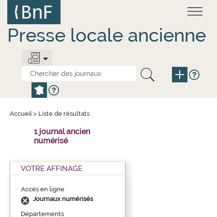
Aller
Panneau de gestion des cookies
au
contenu
principal
Presse locale ancienne
Accueil
>
Liste de résultats
1 journal ancien
numérisé
VOTRE AFFINAGE
Accès en ligne
Journaux numérisés
Départements