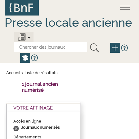
Aller
Panneau de gestion des cookies
au
contenu
principal
Presse locale ancienne
Accueil
>
Liste de résultats
1 journal ancien
numérisé
VOTRE AFFINAGE
Accès en ligne
Journaux numérisés
Départements