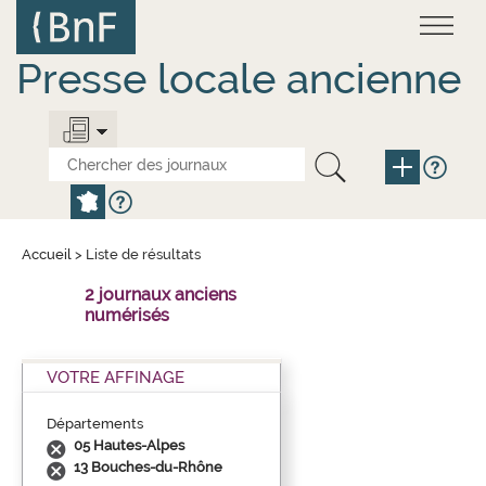
Aller
Panneau de gestion des cookies
au
contenu
principal
Presse locale ancienne
Accueil
>
Liste de résultats
2 journaux anciens
numérisés
VOTRE AFFINAGE
Départements
05 Hautes-Alpes
13 Bouches-du-Rhône