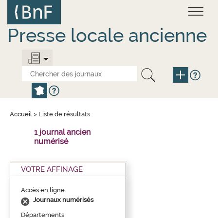
Aller
Panneau de gestion des cookies
au
contenu
principal
Presse locale ancienne
Accueil
>
Liste de résultats
1 journal ancien
numérisé
VOTRE AFFINAGE
Accès en ligne
Journaux numérisés
Départements