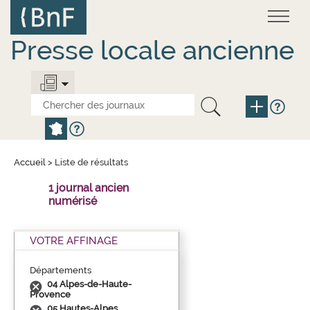
Aller
Panneau de gestion des cookies
au
contenu
principal
Presse locale ancienne
Accueil
>
Liste de résultats
1 journal ancien
numérisé
VOTRE AFFINAGE
Départements
04 Alpes-de-Haute-
Provence
05 Hautes-Alpes